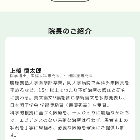
発のWチェックシステム「QRIC」を導入。テクノロジ
痛みに配慮した採卵
ーの力でヒューマンエラーを根絶し、お預かりした大切
採卵数やご希望に合わせて適切な麻酔（静脈麻酔・局所
な胚を最高水準の環境で育てます。
麻酔）を使用し、「眠っている間に終わる」「痛くな
い」採卵を心がけています。
院長のご紹介
苦痛の少ない子宮卵管造影検査
「痛い」と敬遠されがちな検査ですが、柔らかいバルー
ンカテーテルを使用し、モニターを見ながらゆっくりと
圧力をコントロールすることで、痛みを最小限に抑えま
す。
上條 慎太郎
医学博士、産婦人科専門医、生殖医療専門医
慶應義塾大学医学部卒業。同大学病院で産科外来医長を
務めるなど、15年以上にわたり不妊治療の臨床と研究
に携わる。英文論文9編を含む学術論文を多数発表し、
日本卵子学会 学術奨励賞（最優秀賞）を受賞。
科学的根拠に基づく医療を、一人ひとりに最適なかたち
で。エビデンスのない過剰な治療は行わず、患者さまの
状況を丁寧に見極め、必要な医療を確実にご提供しま
す。