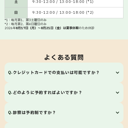
よくある質問
Q.
クレジットカードでの支払いは可能ですか？
A.
はい、ご利用いただけます。VISA、Mastercard、
Q.
どのように予約すればよいですか？
JCB、AMEX、DISCOVERなどの各種クレジットカー
ドに対応しています。
A.
当院の予約はWebフォームまたは専用の予約アプリか
Q.
診察は予約制ですか？
ら受け付けています。専用アプリからのご予約はリア
ルタイムで空き状況がご確認いただけます。ご都合の