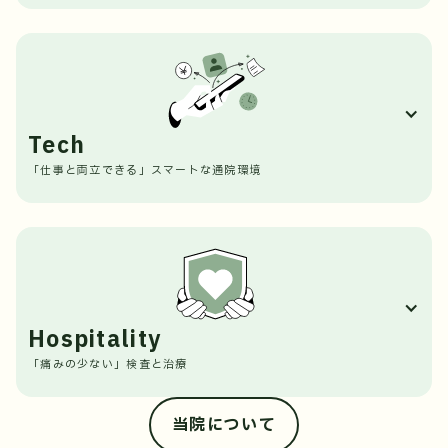
不妊治療において、患者さまの「時間（年齢）」はとて
も大切な要素です。だからこそ当院では、画一的なステ
ップではなく、医学的根拠に基づいた最適な治療選択を
行います。
あなたに合わせた治療設計
Tech
年齢、AMH（卵巣予備能）、不妊期間、これまでの治
「仕事と両立できる」スマートな通院環境
療歴などを総合的に評価し、「今、最も妊娠に近づく方
法は何か」を一人ひとりに合わせてご提案します。
「治療のために仕事を辞める」「待ち時間が長くて1日
必要な治療を、必要なタイミングで
潰れる」といった好ましくない状況をなくすため、IT
過度に急ぐことも、必要以上に待たせることもありませ
の力をフル活用しています。
ん。医学的適応を大切にしながら、納得のいく形で治療
タイムロスの軽減
を進めていきます。
24時間予約可能なアプリ、事前のWeb問診、そしてス
Hospitality
マート決済の導入により、クリニック滞在中の無駄な待
「痛みの少ない」検査と治療
ち時間を徹底的に削減します。
安全と実績の担保
治療に伴う身体の苦痛を少しでも和らげることは、治療
当院について
培養室には「タイムラプスインキュベーター」や独自開
を前向きに続けていただくための必須条件です。