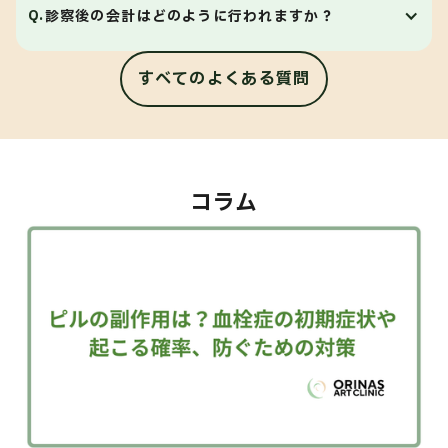
A.
はい。当院は予約制となっております。事前にアプリ
よい日時をご予約ください。
Q.
診察後の会計はどのように行われますか？
からご予約をお願いいたします。当日の診察について
は空き状況によってご案内できる場合がありますの
すべてのよくある質問
A.
当院では「あと払い」に対応しています。診療終了後
で、お問い合わせフォームまたはお電話にてご連絡く
は受付での会計手続きは不要のため、そのままスムー
ださい。
ズにご帰宅いただけます。後日、ご登録いただいたメ
ールアドレス宛にお支払いのご案内をお送りします。
コラム