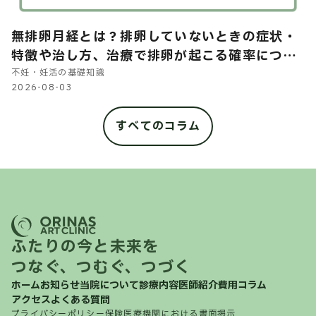
無排卵月経とは？排卵していないときの症状・
特徴や治し方、治療で排卵が起こる確率につい
て解説
不妊・妊活の基礎知識
2026-08-03
すべてのコラム
ふたりの今と未来を
つなぐ、つむぐ、つづく
ホーム
お知らせ
当院について
診療内容
医師紹介
費用
コラム
アクセス
よくある質問
プライバシーポリシー
保険医療機関における書面掲示