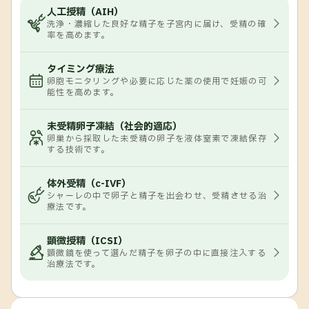
人工授精（AIH）
洗浄・濃縮した良好な精子を子宮内に届け、受精の確
率を高めます。
タイミング療法
卵胞モニタリングや必要に応じた薬の使用で妊娠の可
能性を高めます。
未受精卵子凍結（社会的適応）
卵巣から採取した未受精の卵子を液体窒素で凍結保存
する技術です。
体外受精（c-IVF）
シャーレの中で卵子と精子を出会わせ、受精させる治
療法です。
顕微授精（ICSI）
顕微鏡を使って選んだ精子を卵子の中に直接注入する
治療法です。