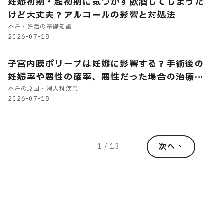
妊娠初期・超初期に気づかず飲酒してしまった
けど大丈夫？アルコールの影響と対処法
不妊・妊活の基礎知識
2026-07-18
子宮内膜ポリープは妊娠に影響する？手術後の
妊娠率や悪性の確率、悪性だった場合の治療に
ついて
不妊の原因・婦人科疾患
2026-07-18
次へ
1 / 13