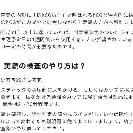
査薬の内部に「抗hCG抗体」と呼ばれるhCGと特異的に
のhCGがこの成分と結合しながら判定窓の方向へ移動し
0mIU/mL）以上に達していれば、判定窓に色のついたラ
生理予定日の1週間後から使用することが推奨されていま
には一定の時間が必要なためです。
｜実際の検査のやり方は？
使い方を紹介します。
ずスティックの採尿部に尿をかける、もしくはカップに採
に置きます。尿をかける時間やカップに浸す時間は製品に
す場合は2〜20秒程度です。
窓を確認し、陽性判定の部分にラインが出ていれば陽性で
品によって変わるため説明書に従うようにしましょう。終
検査薬でやり直してください。