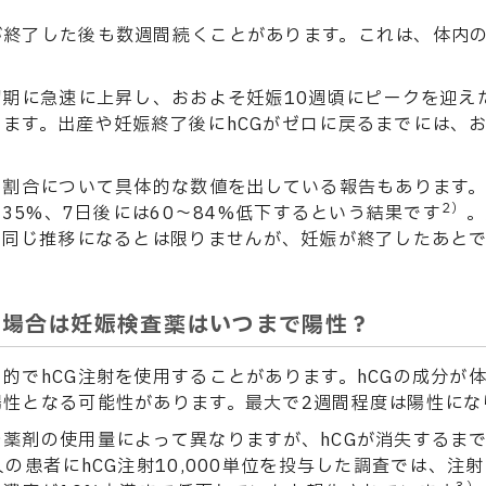
終了した後も数週間続くことがあります。これは、体内の
初期に急速に上昇し、おおよそ妊娠10週頃にピークを迎え
ます。出産や妊娠終了後にhCGがゼロに戻るまでには、お
の割合について具体的な数値を出している報告もあります
2）
〜35%、7日後には60〜84%低下するという結果です
。
と同じ推移になるとは限りませんが、妊娠が終了したあと
た場合は妊娠検査薬はいつまで陽性？
的でhCG注射を使用することがあります。hCGの成分が
陽性となる可能性があります。最大で2週間程度は陽性にな
薬剤の使用量によって異なりますが、hCGが消失するま
の患者にhCG注射10,000単位を投与した調査では、注