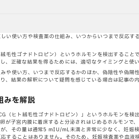
正しい使い方や検査薬の仕組み、いつからいつまで反応す
ト絨毛性ゴナドトロピン）というホルモンを検出すること
だし、正確な結果を得るためには、適切なタイミングと使
組みや使い方、いつまで反応するかのほか、偽陰性や偽陽
たり、結果の解釈について疑問を感じている場合は記事の
組みを解説
CG（ヒト絨毛性ゴナドトロピン）」というホルモンを検
精卵が子宮内膜に着床すると分泌されはじめるホルモンで、
、その量は通常5 mIU/mL未満と非常に少なく、妊娠検査
反応することはありません。そのため、妊娠検査薬や血液