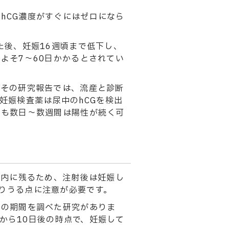
hCG濃度がすぐにはゼロになら
た後、妊娠16週頃まで低下し、
よそ7〜60日かかるとされてい
。その研究報告では、流産と診断
妊娠検査薬は尿中のhCGを検出
でも数日〜数週間は陽性が続く可
体内に残るため、注射後は妊娠し
りうる点に注意が必要です。
での期間を調べた研究がありま
射から10日後の時点で、妊娠して