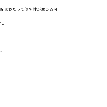
。
日間にわたって偽陽性が生じる可
う。
す。