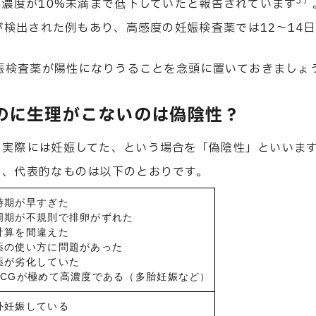
3）
G濃度が10%未満まで低下していたと報告されています
Gが検出された例もあり、高感度の妊娠検査薬では12〜14
。
妊娠検査薬が陽性になりうることを念頭に置いておきましょ
のに生理がこないのは偽陰性？
も実際には妊娠してた、という場合を「偽陰性」といいま
り、代表的なものは以下のとおりです。
時期が早すぎた
周期が不規則で排卵がずれた
計算を間違えた
薬の使い方に問題があった
薬が劣化していた
hCGが極めて高濃度である（多胎妊娠など）
外妊娠している