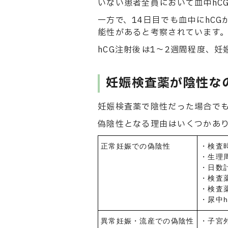
いない患者全員において血中hC
一方で、14日目でも血中にhC
能性があると考察されています
hCG注射後は1〜2週間程度、
妊娠検査薬が陰性な
妊娠検査薬で陰性だった場合で
偽陰性となる理由はいくつかあ
正常妊娠での偽陰性
・検査
・生理
・日数
・検査
・検査
・尿中
異常妊娠・流産での偽陰性
・子宮