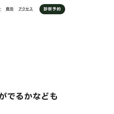
診察予約
介
費用
アクセス
がでるかなども