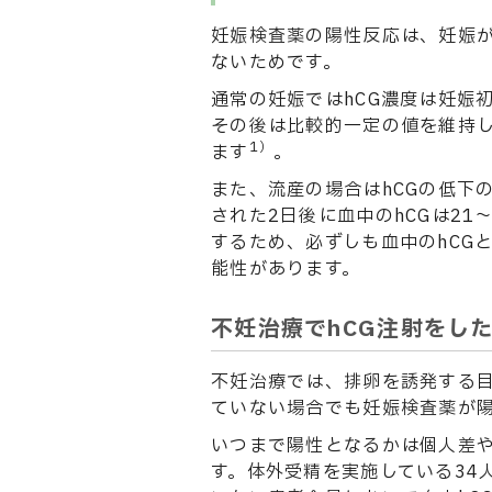
妊娠検査薬の陽性反応は、妊娠が
ないためです。
通常の妊娠ではhCG濃度は妊娠
その後は比較的一定の値を維持し
1）
ます
。
また、流産の場合はhCGの低下
された2日後に血中のhCGは21
するため、必ずしも血中のhCG
能性があります。
不妊治療でhCG注射をし
不妊治療では、排卵を誘発する目
ていない場合でも妊娠検査薬が
いつまで陽性となるかは個人差や
す。体外受精を実施している34人