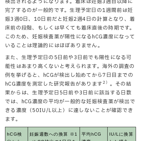
検出されるようになります。着床は妊娠3週目以降に
完了するのが一般的です。生理予定日の1週間前は妊
娠3週0日、10日前だと妊娠2週4日の計算となり、着
床前の段階、もしくは早くても着床直後の時期です。
このため、妊娠検査薬が陽性になるhCG濃度になって
いることは理論的にはほぼありません。
また、生理予定日の5日前や3日前でも陽性になる可
能性はあまり高くないと考えられます。海外の調査の
例を挙げると、hCGが検出し始めてから7日目までの
2）
hCG濃度を測定した研究報告があります
。その結
果からは、生理予定日5日前や3日前に該当する日数
では、hCG濃度の平均が一般的な妊娠検査薬が検出で
きる濃度（50IU/L以上）に達しないことが確認でき
ます。
hCG検
妊娠週数への換算 ※1
平均hCG
IU/Lに換算