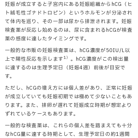
妊娠が成立すると子宮内にある妊娠組織からhCG（ヒ
ト絨毛性ゴナドトロピン）というホルモンが分泌され
て体内を巡り、その一部は尿から排泄されます。妊娠
検査薬が反応し始めるのは、尿に含まれるhCGが検査
薬の感度に達したタイミングです。
一般的な市販の妊娠検査薬は、hCG濃度が50IU/L以
1）
上で陽性反応を示します
。hCG濃度がこの検出量
に達するのは生理予定日（妊娠4週）前後が目安で
す。
ただし、hCGの増え方には個人差があり、正常に妊娠
が成立していても妊娠初期では極めて少ないこともあ
ります。また、排卵が遅れて妊娠成立時期が想定より
ずれているケースもあります。
一般的な検査薬は、これらの個人差を踏まえても十分
なhCG量に達する時期として、生理予定日の約1週間