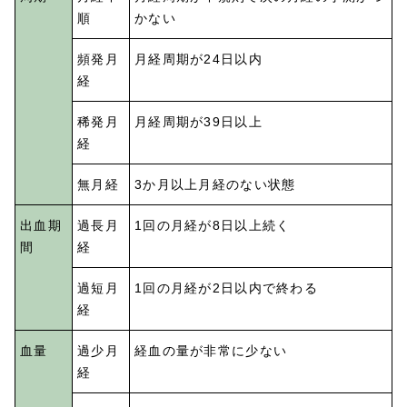
順
かない
頻発月
月経周期が24日以内
経
稀発月
月経周期が39日以上
経
無月経
3か月以上月経のない状態
出血期
過長月
1回の月経が8日以上続く
間
経
過短月
1回の月経が2日以内で終わる
経
血量
過少月
経血の量が非常に少ない
経