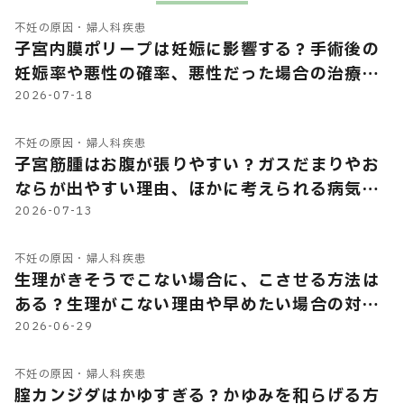
不妊の原因・婦人科疾患
子宮内膜ポリープは妊娠に影響する？手術後の
妊娠率や悪性の確率、悪性だった場合の治療に
ついて
2026-07-18
不妊の原因・婦人科疾患
子宮筋腫はお腹が張りやすい？ガスだまりやお
ならが出やすい理由、ほかに考えられる病気を
解説
2026-07-13
不妊の原因・婦人科疾患
生理がきそうでこない場合に、こさせる方法は
ある？生理がこない理由や早めたい場合の対処
法など解説
2026-06-29
不妊の原因・婦人科疾患
腟カンジダはかゆすぎる？かゆみを和らげる方