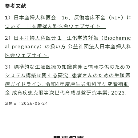
参考文献
1）
日本産婦人科医会．16．反復着床不全（RIF）に
ついて．日本産婦人科医会ウェブサイト．
2）
日本産婦人科医会.1．生化学的妊娠（Biochemic
al pregnancy）の扱い方.公益社団法人日本産婦人科
医会ウェブサイト.
3）
標準的な生殖医療の知識啓発と情報提供のための
システム構築に関する研究. 患者さんのための生殖医
療ガイドライン. 令和4年度厚生労働科学研究費補助
金 成育疾患克服等次世代育成基盤研究事業; 2023.
公開日：
2026-05-24