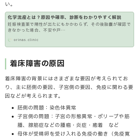
い。
化学流産とは？原因や確率、診断をわかりやすく解説
妊娠検査薬で陽性が出たにもかかわらず、その後胎嚢が確認で
きなかった場合、不安や戸…
orinas.clinic
着床障害の原因
着床障害の背景にはさまざまな要因が考えられてお
り、主に胚側の要因、子宮側の要因、免疫に関わる要
因などが考えられます。
胚側の問題：染色体異常
子宮側の問題：子宮の形態異常・ポリープや筋
腫、腺筋症などの腫瘤・炎症・癒着 など
母体が受精卵を受け入れる免疫の働き（免疫寛