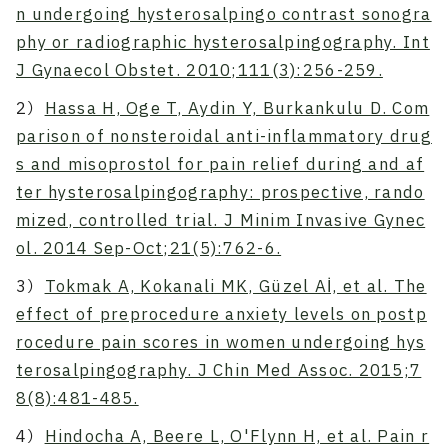
n undergoing hysterosalpingo contrast sonogra
phy or radiographic hysterosalpingography. Int
J Gynaecol Obstet. 2010;111(3):256-259.
2）
Hassa H, Oge T, Aydin Y, Burkankulu D. Com
parison of nonsteroidal anti-inflammatory drug
s and misoprostol for pain relief during and af
ter hysterosalpingography: prospective, rando
mized, controlled trial. J Minim Invasive Gynec
ol. 2014 Sep-Oct;21(5):762-6.
3）
Tokmak A, Kokanali MK, Güzel Aİ, et al. The
effect of preprocedure anxiety levels on postp
rocedure pain scores in women undergoing hys
terosalpingography. J Chin Med Assoc. 2015;7
8(8):481-485.
4）
Hindocha A, Beere L, O'Flynn H, et al. Pain r