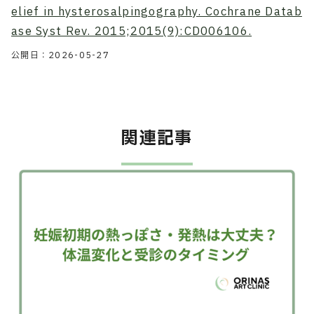
elief in hysterosalpingography. Cochrane Datab
ase Syst Rev. 2015;2015(9):CD006106.
公開日：
2026-05-27
関連記事