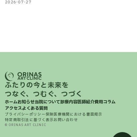
有無などを解説
2026-07-27
ふたりの今と未来を
つなぐ、つむぐ、つづく
ホーム
お知らせ
当院について
診療内容
医師紹介
費用
コラム
アクセス
よくある質問
プライバシーポリシー
保険医療機関における書面掲示
特定商取引法に基づく表示
お問い合わせ
© ORINAS ART CLINIC