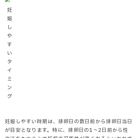
妊
娠
し
や
す
い
タ
イ
ミ
ン
グ
妊娠しやすい時期は、排卵日の数日前から排卵日当日
が目安となります。特に、排卵日の1〜2日前から性