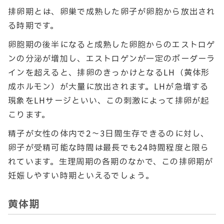
排卵期とは、卵巣で成熟した卵子が卵胞から放出され
る時期です。
卵胞期の後半になると成熟した卵胞からのエストロゲ
ンの分泌が増加し、エストロゲンが一定のボーダーラ
インを超えると、排卵のきっかけとなるLH（黄体形
成ホルモン）が大量に放出されます。LHが急増する
現象をLHサージといい、この刺激によって排卵が起
こります。
精子が女性の体内で2〜3日間生存できるのに対し、
卵子が受精可能な時間は最長でも24時間程度と限ら
れています。生理周期の各期のなかで、この排卵期が
妊娠しやすい時期といえるでしょう。
黄体期