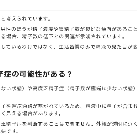
ると考えられています。
る男性のほうが精子濃度や総精子数が良好な傾向があるこ
ある場合、精子数の低下との関連が示唆されています。
定しているわけではなく、生活習慣のみで精液の見た目が
子症の可能性がある？
しない状態）や高度乏精子症（精子数が極端に少ない状態
精子を運ぶ通路が塞がれているため、精液中に精子が含ま
弱く見える場合があります。
や乏精子症を判断することはできません。外観が透明に近
必要です。