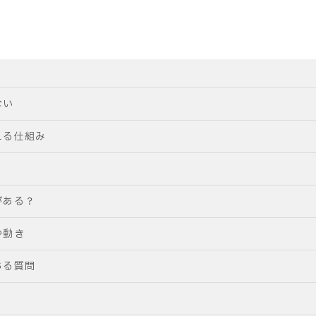
ない
える仕組み
がある？
や動き
ある質問