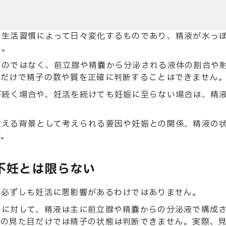
の生活習慣によって日々変化するものであり、精液が水っ
ん。
ものではなく、前立腺や精嚢から分泌される液体の割合や
観だけで精子の数や質を正確に判断することはできません
が続く場合や、妊活を続けても妊娠に至らない場合は、精
見える背景として考えられる要因や妊娠との関係、精液の
す。
不妊とは限らない
、必ずしも妊活に悪影響があるわけではありません。
のに対して、精液は主に前立腺や精嚢からの分泌液で構成
液の見た目だけでは精子の状態は判断できません。実際、