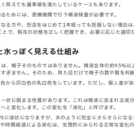
近く見えても基準値を満たしているケースもあります。
知るためには、医療機関で行う精液検査が必要です。
になる方や、妊活をはじめて1年経っても妊娠しない場合は
ことで、現在の状態を正しく把握でき、必要に応じた適切
と水っぽく見える仕組み
は、精子そのものではありません。精液全体の約95%以
にすぎません。そのため、見た目だけで精子の数や質を判
ム色から灰白色の乳白色をしています。ただし、個人差が
リー状に固まる性質があります。これは精液に含まれる成
状へと変化します。この変化を「液化」と呼びます。
以内に液状になりますが、水のように完全にさらさらにな
りや時間経過による液化は、生理的にみられる正常な変化