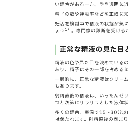
い場合がある一方、やや透明に
精子の数や運動率などを正確に
妊活を検討中で精液の状態が気
1）
ょう
。専門家の診断を受ける
正常な精液の見た目
精液の色や見た目を決めているの
あり、精子はその一部を占める
一般的に、正常な精液はクリー
もあります。
射精直後の精液は、いったんゼ
つと次第にサラサラとした液体
多くの場合、室温で15〜30分
は保たれます。射精直後の固ま