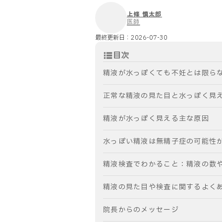
上條 慎太郎
医師
最終更新日：
2026-07-30
目次
精液が水っぽくても不妊とは限ら
正常な精液の見た目と水っぽく見
精液が水っぽく見える主な原因
水っぽい精液は無精子症の可能性
精液検査でわかること：精液の数
精液の見た目や検査に関するよく
院長からのメッセージ