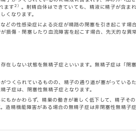
は精子がつくられているのに精液に含まれず、体の外へ出
2）
れます
。射精自体はできていても、精液に精子が含ま
難しくなります。
菌などの性感染症による炎症が精路の閉塞を引き起こす場
管が損傷・閉塞したり血流障害を起こす場合、先天的な異
く存在しない状態を無精子症といいます。無精子症は「閉
子がつくられているものの、精子の通り道が塞がっている
無精子症は、閉塞性無精子症となります。
いにもかかわらず、精巣の働きが著しく低下して、精子そ
す。造精機能障害がある場合の無精子症は非閉塞性無精子