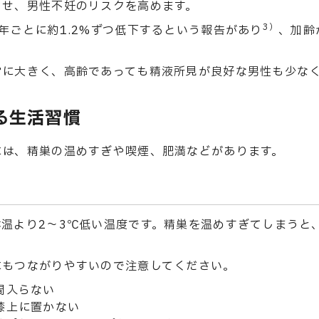
させ、男性不妊のリスクを高めます。
3）
年ごとに約1.2%ずつ低下するという報告があり
、加齢
常に大きく、高齢であっても精液所見が良好な男性も少な
る生活習慣
には、精巣の温めすぎや喫煙、肥満などがあります。
温より2〜3℃低い温度です。精巣を温めすぎてしまうと
にもつながりやすいので注意してください。
間入らない
膝上に置かない