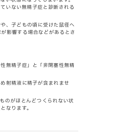
せない状態になってしまいます。
れていない無精子症と診断される
合や、子どもの頃に受けた鼠径ヘ
常が影響する場合などがあるとさ
塞性無精子症」と「非閉塞性無精
ため射精液に精子が含まれませ
のものがほとんどつくられない状
症となります。