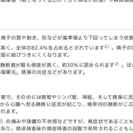
機能障害（精子をつくる力が十分ではない状態）や精路通
、精子の数や動き、形などが基準値より下回ってしまう状
2）
高く、全体の82.4％を占めるとされています
。精子の
妊娠に結びつきにくくなります。
2）
静脈瘤が最も頻度が高く、約30％に認められます
。ほ
停留睾丸、精巣の炎症などがあります。
る管で、その中には精管やリンパ管、神経、そして精巣に
巣から心臓へ戻る静脈に逆流が起こり、精索内の静脈がこ
られます。
根）の痛みや陰嚢の不快感などですが、無症状であること
があり、精液検査後の精密検査の段階で発見されることも