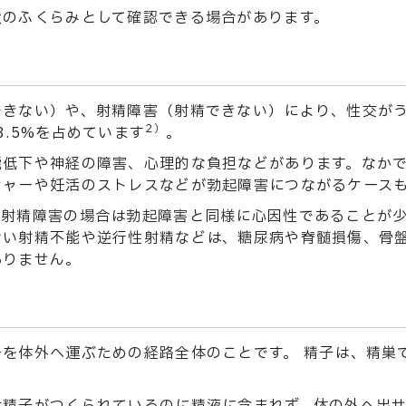
状のふくらみとして確認できる場合があります。
できない）や、射精障害（射精できない）により、性交が
2）
3.5%を占めています
。
能低下や神経の障害、心理的な負担などがあります。なか
シャーや妊活のストレスなどが勃起障害につながるケース
内射精障害の場合は勃起障害と同様に心因性であることが
ない射精不能や逆行性射精などは、糖尿病や脊髄損傷、骨
ありません。
を体外へ運ぶための経路全体のことです。 精子は、精巣