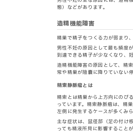
男性不妊の主な原因には、造精
態）などがあります。
造精機能障害
精巣で精子をつくる力が弱まり
男性不妊の原因として最も頻度が
到達できる精子が少なくなり、
造精機能障害の原因として、精索
常や精巣が陰嚢に降りていない
精索静脈瘤とは
精索とは精巣から上方向にのび
っています。精索静脈瘤は、精
左側に発生するケースが多くみ
主な症状は、鼠径部（足の付け
っても精液所見に影響すること