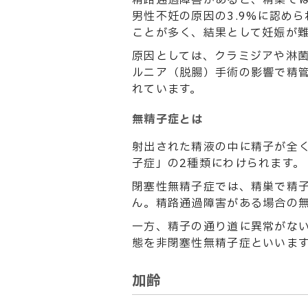
精路通過障害があると、精巣で
男性不妊の原因の3.9%に認めら
ことが多く、結果として妊娠が
原因としては、クラミジアや淋
ルニア（脱腸）手術の影響で精
れています。
無精子症とは
射出された精液の中に精子が全
子症」の2種類にわけられます。
閉塞性無精子症では、精巣で精
ん。精路通過障害がある場合の
一方、精子の通り道に異常がな
態を非閉塞性無精子症といいま
加齢