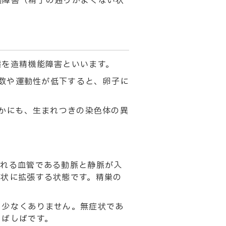
過障害（精子の通りがよくない状
態を造精機能障害といいます。
数や運動性が低下すると、卵子に
かにも、生まれつきの染色体の異
流れる血管である動脈と静脈が入
ぶ状に拡張する状態です。精巣の
も少なくありません。無症状であ
しばしばです。