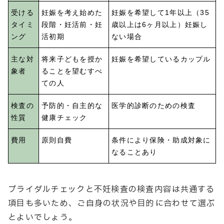
受ける
妊娠を考え始めた
妊娠を希望して1年以上（35
タイミ
段階・妊活前・妊
歳以上は6ヶ月以上）妊娠し
ング
活初期
ない場合
主な対
将来子どもを授か
妊娠を希望しているカップル
象者
ることを望むすべ
ての人
検査の
予防的・自主的な
医学的診断のための検査
性質
健康チェック
費用
原則自費
条件により保険・助成対象に
なることあり
ブライダルチェックと不妊検査の検査内容は共通する
項目も多いため、ご自身の状況や目的に合わせて選ぶ
とよいでしょう。