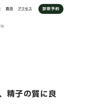
診察予約
介
費用
アクセス
解説
、精子の質に良