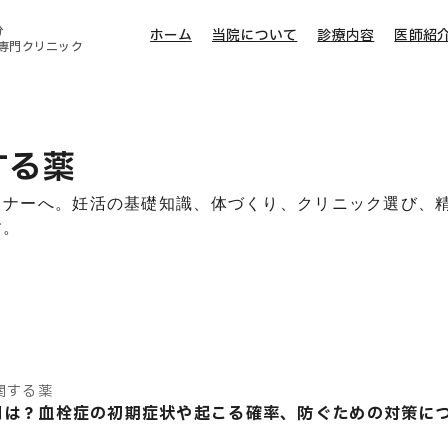
分
ホーム
当院について
診療内容
医師紹
専門クリニック
薬
する薬
トナーへ。妊活の基礎知識、体づくり、クリニック選び、
す。
関する薬
用は？血栓症の初期症状や起こる確率、防ぐための対策に