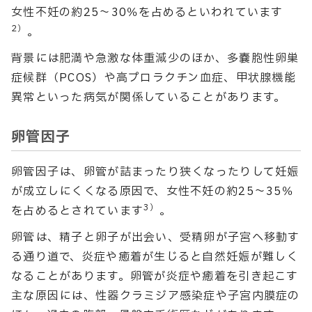
女性不妊の約25～30％を占めるといわれています
2）
。
背景には肥満や急激な体重減少のほか、多嚢胞性卵巣
症候群（PCOS）や高プロラクチン血症、甲状腺機能
異常といった病気が関係していることがあります。
卵管因子
卵管因子は、卵管が詰まったり狭くなったりして妊娠
が成立しにくくなる原因で、女性不妊の約25〜35％
3）
を占めるとされています
。
卵管は、精子と卵子が出会い、受精卵が子宮へ移動す
る通り道で、炎症や癒着が生じると自然妊娠が難しく
なることがあります。卵管が炎症や癒着を引き起こす
主な原因には、性器クラミジア感染症や子宮内膜症の