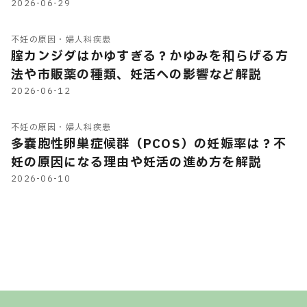
法など解説
2026-06-29
不妊の原因・婦人科疾患
腟カンジダはかゆすぎる？かゆみを和らげる方
法や市販薬の種類、妊活への影響など解説
2026-06-12
不妊の原因・婦人科疾患
多嚢胞性卵巣症候群（PCOS）の妊娠率は？不
妊の原因になる理由や妊活の進め方を解説
2026-06-10