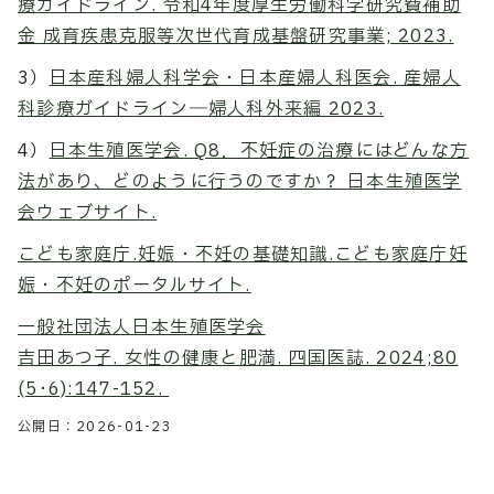
療ガイドライン. 令和4年度厚生労働科学研究費補助
金 成育疾患克服等次世代育成基盤研究事業; 2023.
3）
日本産科婦人科学会・日本産婦人科医会. 産婦人
科診療ガイドライン―婦人科外来編 2023.
4）
日本生殖医学会. Q8．不妊症の治療にはどんな方
法があり、どのように行うのですか？ 日本生殖医学
会ウェブサイト.
こども家庭庁.妊娠・不妊の基礎知識.こども家庭庁妊
娠・不妊のポータルサイト.
一般社団法人日本生殖医学会
吉田あつ子. 女性の健康と肥満. 四国医誌. 2024;80
(5･6):147-152.
公開日：
2026-01-23