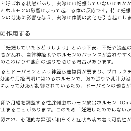
」と呼ばれる状態があり、実際には妊娠していないにもか
きとホルモンの影響によって起こる体の反応です。特に妊
モンの分泌に影響を与え、実際に体調の変化を引き起こし
に作用する
や「妊娠していたらどうしよう」という不安、不妊や流産
働きが乱れ、自律神経系やホルモンのバランスが崩れやす
体のこわばりや腹部の張りを感じる場合があります。
れるとドーパミンという神経伝達物質が弱まり、プロラク
汁分泌や月経周期に関わるホルモンで、胸の張りや乳汁分
ンによって分泌が制御されているため、ドーパミンの働き
卵や月経を調整する性腺刺激ホルモン放出ホルモン（Gn
が止まることがあります。このため「妊娠したのではない
確認され、心理的な緊張が和らぐと症状も落ち着く可能性