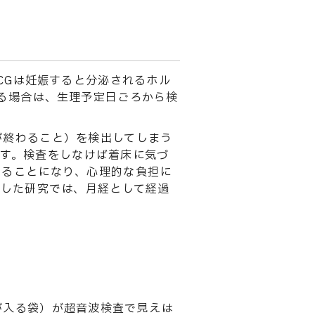
CGは妊娠すると分泌されるホル
る場合は、生理予定日ごろから検
が終わること）を検出してしまう
ます。検査をしなけば着床に気づ
知ることになり、心理的な負担に
定した研究では、月経として経過
が入る袋）が超音波検査で見えは