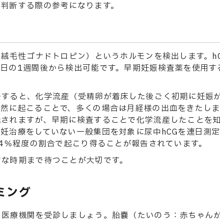
を判断する際の参考になります。
ト絨毛性ゴナドトロピン）というホルモンを検出します。h
定日の1週間後から検出可能です。早期妊娠検査薬を使用す
をすると、化学流産（受精卵が着床した後ごく初期に妊娠
自然に起こることで、多くの場合は月経様の出血をきたし
識されますが、早期に検査することで化学流産したことを
妊治療をしていない一般集団を対象に尿中hCGを連日測
14％程度の割合で起こり得ることが報告されています。
切な時期まで待つことが大切です。
ミング
、医療機関を受診しましょう。胎嚢（たいのう：赤ちゃん