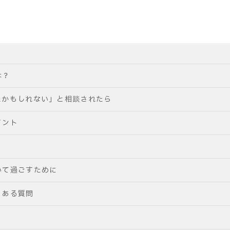
は？
たかもしれない」と相談されたら
イント
いて過ごすために
くある質問