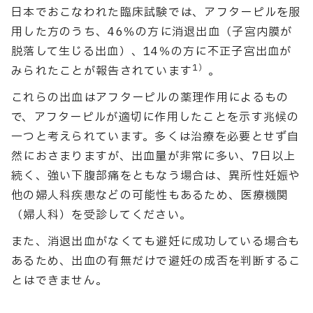
日本でおこなわれた臨床試験では、アフターピルを服
用した方のうち、46％の方に消退出血（子宮内膜が
脱落して生じる出血）、14％の方に不正子宮出血が
1）
みられたことが報告されています
。
これらの出血はアフターピルの薬理作用によるもの
で、アフターピルが適切に作用したことを示す兆候の
一つと考えられています。多くは治療を必要とせず自
然におさまりますが、出血量が非常に多い、7日以上
続く、強い下腹部痛をともなう場合は、異所性妊娠や
他の婦人科疾患などの可能性もあるため、医療機関
（婦人科）を受診してください。
また、消退出血がなくても避妊に成功している場合も
あるため、出血の有無だけで避妊の成否を判断するこ
とはできません。