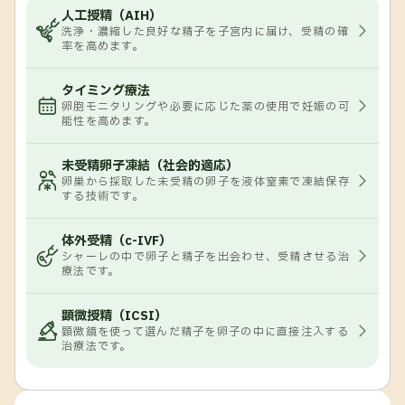
人工授精（AIH）
洗浄・濃縮した良好な精子を子宮内に届け、受精の確
率を高めます。
タイミング療法
卵胞モニタリングや必要に応じた薬の使用で妊娠の可
能性を高めます。
未受精卵子凍結（社会的適応）
卵巣から採取した未受精の卵子を液体窒素で凍結保存
する技術です。
体外受精（c-IVF）
シャーレの中で卵子と精子を出会わせ、受精させる治
療法です。
顕微授精（ICSI）
顕微鏡を使って選んだ精子を卵子の中に直接注入する
治療法です。