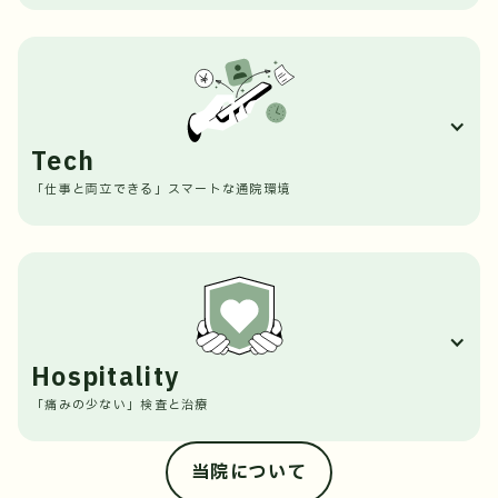
不妊治療において、患者さまの「時間（年齢）」はとて
も大切な要素です。だからこそ当院では、画一的なステ
ップではなく、医学的根拠に基づいた最適な治療選択を
行います。
あなたに合わせた治療設計
Tech
年齢、AMH（卵巣予備能）、不妊期間、これまでの治
「仕事と両立できる」スマートな通院環境
療歴などを総合的に評価し、「今、最も妊娠に近づく方
法は何か」を一人ひとりに合わせてご提案します。
「治療のために仕事を辞める」「待ち時間が長くて1日
必要な治療を、必要なタイミングで
潰れる」といった好ましくない状況をなくすため、IT
過度に急ぐことも、必要以上に待たせることもありませ
の力をフル活用しています。
ん。医学的適応を大切にしながら、納得のいく形で治療
タイムロスの軽減
を進めていきます。
24時間予約可能なアプリ、事前のWeb問診、そしてス
Hospitality
マート決済の導入により、クリニック滞在中の無駄な待
「痛みの少ない」検査と治療
ち時間を徹底的に削減します。
安全と実績の担保
治療に伴う身体の苦痛を少しでも和らげることは、治療
当院について
培養室には「タイムラプスインキュベーター」や独自開
を前向きに続けていただくための必須条件です。