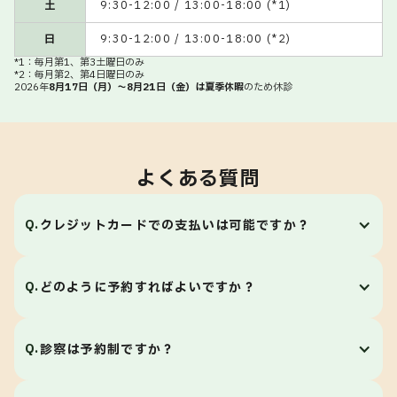
よくある質問
Q.
クレジットカードでの支払いは可能ですか？
A.
はい、ご利用いただけます。VISA、Mastercard、
Q.
どのように予約すればよいですか？
JCB、AMEX、DISCOVERなどの各種クレジットカー
ドに対応しています。
A.
当院の予約はWebフォームまたは専用の予約アプリか
Q.
診察は予約制ですか？
ら受け付けています。専用アプリからのご予約はリア
ルタイムで空き状況がご確認いただけます。ご都合の