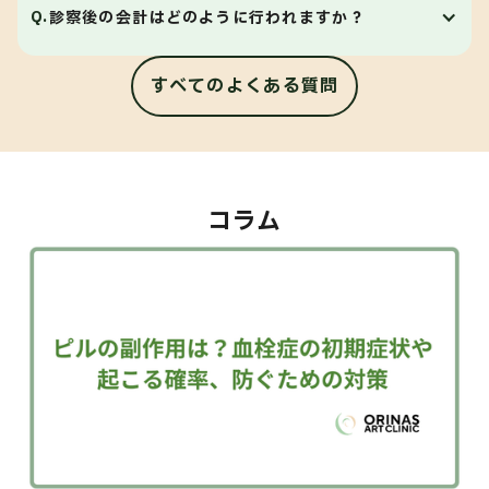
A.
はい。当院は予約制となっております。事前にアプリ
よい日時をご予約ください。
Q.
診察後の会計はどのように行われますか？
からご予約をお願いいたします。当日の診察について
は空き状況によってご案内できる場合がありますの
すべてのよくある質問
A.
当院では「あと払い」に対応しています。診療終了後
で、お問い合わせフォームまたはお電話にてご連絡く
は受付での会計手続きは不要のため、そのままスムー
ださい。
ズにご帰宅いただけます。後日、ご登録いただいたメ
ールアドレス宛にお支払いのご案内をお送りします。
コラム