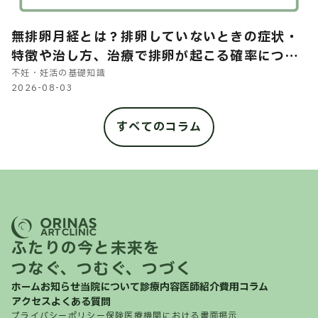
無排卵月経とは？排卵していないときの症状・
特徴や治し方、治療で排卵が起こる確率につい
て解説
不妊・妊活の基礎知識
2026-08-03
すべてのコラム
ふたりの今と未来を
つなぐ、つむぐ、つづく
ホーム
お知らせ
当院について
診療内容
医師紹介
費用
コラム
アクセス
よくある質問
プライバシーポリシー
保険医療機関における書面掲示