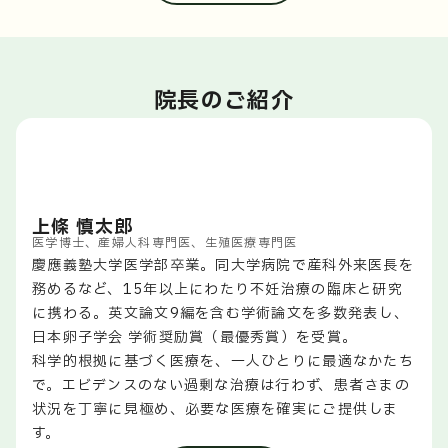
発のWチェックシステム「QRIC」を導入。テクノロジ
痛みに配慮した採卵
ーの力でヒューマンエラーを根絶し、お預かりした大切
採卵数やご希望に合わせて適切な麻酔（静脈麻酔・局所
な胚を最高水準の環境で育てます。
麻酔）を使用し、「眠っている間に終わる」「痛くな
い」採卵を心がけています。
院長のご紹介
苦痛の少ない子宮卵管造影検査
「痛い」と敬遠されがちな検査ですが、柔らかいバルー
ンカテーテルを使用し、モニターを見ながらゆっくりと
圧力をコントロールすることで、痛みを最小限に抑えま
す。
上條 慎太郎
医学博士、産婦人科専門医、生殖医療専門医
慶應義塾大学医学部卒業。同大学病院で産科外来医長を
務めるなど、15年以上にわたり不妊治療の臨床と研究
に携わる。英文論文9編を含む学術論文を多数発表し、
日本卵子学会 学術奨励賞（最優秀賞）を受賞。
科学的根拠に基づく医療を、一人ひとりに最適なかたち
で。エビデンスのない過剰な治療は行わず、患者さまの
状況を丁寧に見極め、必要な医療を確実にご提供しま
す。